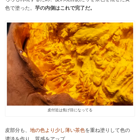
色で塗った。
芋の内側はこれで完了だ。
皮付近は焦げ目になってる
皮部分も、
地の色より少し薄い茶色
を重ね塗りして色の
濃淡を作り、質感をアップ。