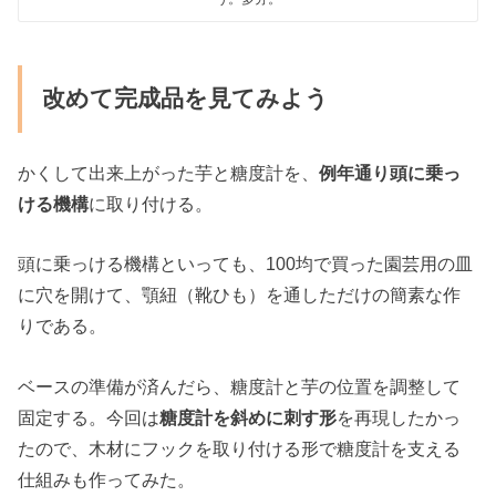
改めて完成品を見てみよう
かくして出来上がった芋と糖度計を、
例年通り頭に乗っ
ける機構
に取り付ける。
頭に乗っける機構といっても、100均で買った園芸用の皿
に穴を開けて、顎紐（靴ひも）を通しただけの簡素な作
りである。
ベースの準備が済んだら、糖度計と芋の位置を調整して
固定する。今回は
糖度計を斜めに刺す形
を再現したかっ
たので、木材にフックを取り付ける形で糖度計を支える
仕組みも作ってみた。