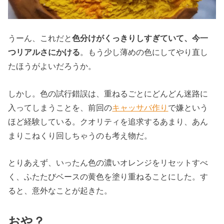
うーん、これだと
色分けがくっきりしすぎていて、今一
つリアルさにかける
。もう少し薄めの色にしてやり直し
たほうがよいだろうか。
しかし。色の試行錯誤は、重ねるごとにどんどん迷路に
入ってしまうことを、前回の
キャッサバ作り
で嫌という
ほど経験している。クオリティを追求するあまり、あん
まりこねくり回しちゃうのも考え物だ。
とりあえず、いったん色の濃いオレンジをリセットすべ
く、ふたたびベースの黄色を塗り重ねることにした。す
ると、意外なことが起きた。
おや？