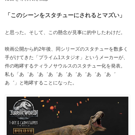
「このシーンをスタチューにされるとマズい」
と思った。そして、この懸念が見事に的中したわけだ。
映画公開から約2年後、同シリーズのスタチューを数多く
手がけてきた「プライム1スタジオ」というメーカーが、
件の咆哮するティラノサウルスのスタチュー化を発表。
私も「あ゛あ゛あ゛あ゛あ゛あ゛あ゛あ゛あ゛あ゛
あ゛」と咆哮することになった。