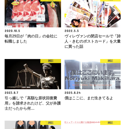
2020.10.5
2022.5.5
毎月29日が「肉の日」の会社に
ヴィレヴァンの閉店セールで「詩
転職しました
人・きむのポストカード」を大量
に買った話
雑記
雑記
2023.8.7
2025.8.24
引っ越しで「高額な原状回復費
僕はここに、まだ生きてるよ
用」を請求されたけど、父が弁護
士だったから何…
雑記
雑記