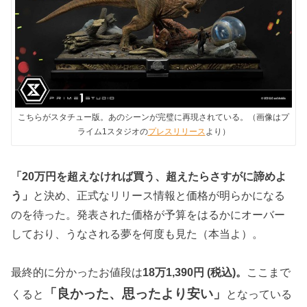
こちらがスタチュー版。あのシーンが完璧に再現されている。（画像はプ
ライム1スタジオの
プレスリリース
より）
「20万円を超えなければ買う、超えたらさすがに諦めよ
う」
と決め、正式なリリース情報と価格が明らかになる
のを待った。発表された価格が予算をはるかにオーバー
しており、うなされる夢を何度も見た（本当よ）。
最終的に分かったお値段は
18万1,390円 (税込)。
ここまで
「良かった、思ったより安い」
くると
となっている