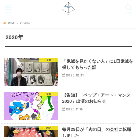
menu
search
HOME
2020年
2020年
企画
「鬼滅を見たくない人」に1日鬼滅を
探してもらった話
2020.12.31
企画
【告知】「ベップ・アート・マンス
2020」出演のお知らせ
2020.11.16
雑記
毎月29日が「肉の日」の会社に転職
しました