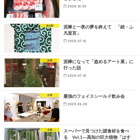
2020.10.05
未分類
泥棒と一夜の夢を終えて 「続・ふ
凡宣言」
2020.07.12
企画
泥棒になって「盗めるアート展」に
行った話
2020.07.10
企画
最強のフェイスシールド飲み会
2020.06.28
企画
スーパーで見つけた謎食材を食べ
る Vol.1―高知の巨大植物「はす